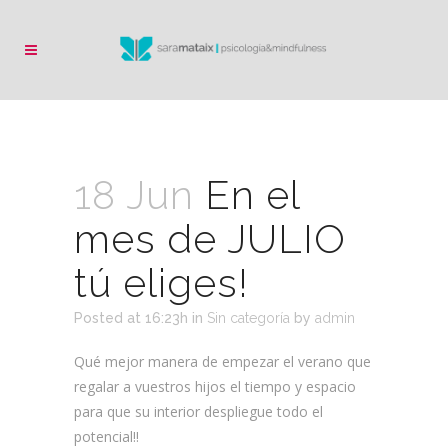
18 Jun
En el
mes de JULIO
tú eliges!
Posted at 16:23h
in
Sin categoría
by
admin
Qué mejor manera de empezar el verano que
regalar a vuestros hijos el tiempo y espacio
para que su interior despliegue todo el
potencial!!